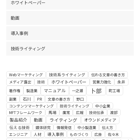
ホワイトペーパー
動画
導入事例
技術ライティング
技術系ライティング
Webマーケティング
伝わる文章の書き方
ホワイトペーパー
永井
メディア露出
技術
営業力強化
卜部
マニュアル
著作権
製造業
一之瀬
町工場
石川
副業
PR
文章の書き方
野口
コンテンツマーケティング
技術ライティング
中小企業
馬場
MFTフレームワーク
廣常
広報
技術伝承
渡部
製品紹介
動画
ライティング
オウンドメディア
伝える技術
媒体研究
情報発信
中小製造業
伝え方
導入事例
エンジニア
人材
ものづくり
広告
佐々木