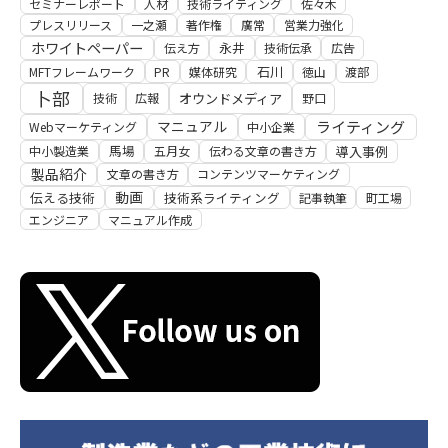
セミナーレポート
人材
技術ライティング
佐々木
プレスリリース
一之瀬
著作権
廣常
営業力強化
ホワイトペーパー
永井
伝え方
技術伝承
広告
石川
MFTフレームワーク
PR
媒体研究
徳山
渡部
卜部
オウンドメディア
技術
広報
野口
マニュアル
ライティング
Webマーケティング
中小企業
馬場
導入事例
中小製造業
五月女
伝わる文章の書き方
製品紹介
文章の書き方
コンテンツマーケティング
動画
伝える技術
技術系ライティング
記事執筆
町工場
エンジニア
マニュアル作成