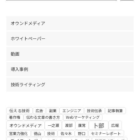
オウンドメディア
ホワイトペーパー
動画
導入事例
技術ライティング
伝える技術
広告
副業
エンジニア
技術伝承
記事執筆
著作権
伝わる文章の書き方
Webマーケティング
卜部
オウンドメディア
一之瀬
渡部
廣常
広報
営業力強化
徳山
技術
佐々木
野口
セミナーレポート