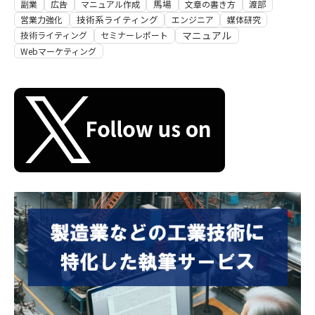
馬場
副業
広告
マニュアル作成
文章の書き方
渡部
技術系ライティング
営業力強化
エンジニア
媒体研究
マニュアル
技術ライティング
セミナーレポート
Webマーケティング