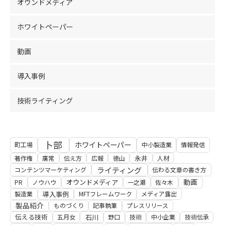
オウンドメディア
ホワイトペーパー
動画
導入事例
技術ライティング
卜部
ホワイトペーパー
町工場
中小製造業
情報発信
永井
著作権
廣常
伝え方
広報
徳山
人材
ライティング
コンテンツマーケティング
伝わる文章の書き方
動画
オウンドメディア
PR
ノウハウ
一之瀬
佐々木
導入事例
製造業
MFTフレームワーク
メディア露出
製品紹介
ものづくり
記事執筆
プレスリリース
伝える技術
石川
五月女
野口
技術
中小企業
技術伝承